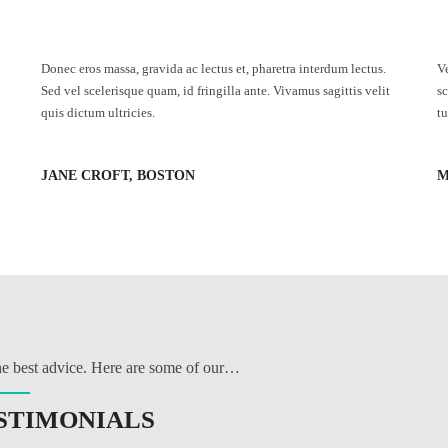
Donec eros massa, gravida ac lectus et, pharetra interdum lectus.
V
Sed vel scelerisque quam, id fringilla ante. Vivamus sagittis velit
sc
quis dictum ultricies.
tu
JANE CROFT, BOSTON
M
the best advice. Here are some of our…
STIMONIALS