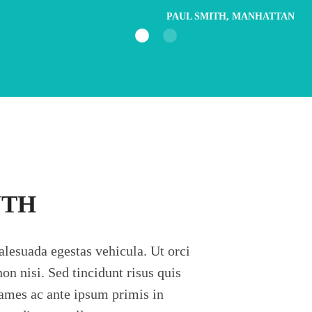
PAUL SMITH, MANHATTAN
UTH
lesuada egestas vehicula. Ut orci
on nisi. Sed tincidunt risus quis
fames ac ante ipsum primis in