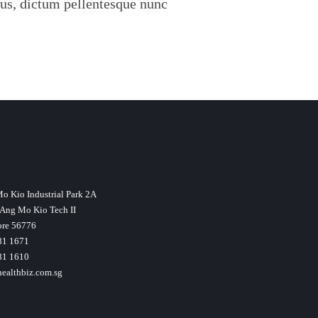
us, dictum pellentesque nunc
o Kio Industrial Park 2A
Ang Mo Kio Tech II
ore 56776
81 1671
81 1610
ealthbiz.com.sg