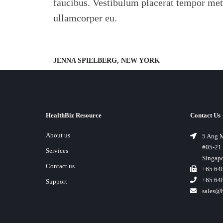
faucibus. Vestibulum placerat tempor met
ullamcorper eu.
JENNA SPIELBERG, NEW YORK
HealthBiz Resource
Contact Us
About us
5 Ang M
#05-21 
Services
Singap
Contact us
+65 64
+65 64
Support
sales@h