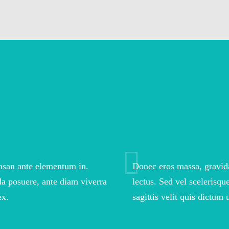
umsan ante elementum in.
Donec eros massa, gravida
da posuere, ante diam viverra
lectus. Sed vel scelerisqu
ex.
sagittis velit quis dictum u